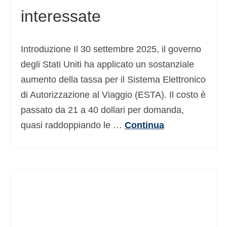
interessate
Deutsch
(
Tedesco
)
Ελληνικά
(
Greco
)
Introduzione Il 30 settembre 2025, il governo
עברית
(
Ebraico
)
degli Stati Uniti ha applicato un sostanziale
Magyar
(
Ungherese
)
aumento della tassa per il Sistema Elettronico
di Autorizzazione al Viaggio (ESTA). Il costo è
日本語
(
Giapponese
)
passato da 21 a 40 dollari per domanda,
한국어
(
Coreano
)
quasi raddoppiando le …
Continua
Norsk bokmål
(
Norvegese Bokmål
)
Polski
(
Polacco
)
Português
(
Portoghese, Portogallo
)
Slovenčina
(
Slavo
)
Slovenščina
(
Sloveno
)