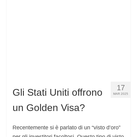
Español
(
Spagnolo
)
Svenska
(
Svedese
)
17
Gli Stati Uniti offrono
MAR 2025
un Golden Visa?
Recentemente si è parlato di un “visto d’oro”
per gli investitori facoltosi. Questo tipo di visto