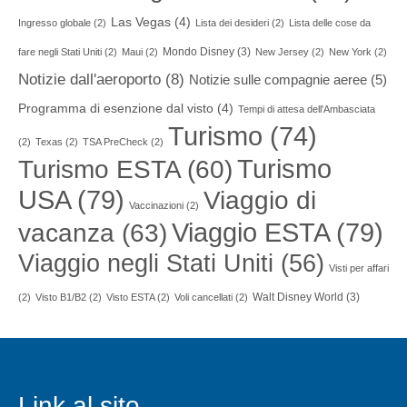
Las Vegas
(4)
Ingresso globale
(2)
Lista dei desideri
(2)
Lista delle cose da
Mondo Disney
(3)
fare negli Stati Uniti
(2)
Maui
(2)
New Jersey
(2)
New York
(2)
Notizie dall'aeroporto
(8)
Notizie sulle compagnie aeree
(5)
Programma di esenzione dal visto
(4)
Tempi di attesa dell'Ambasciata
Turismo
(74)
(2)
Texas
(2)
TSA PreCheck
(2)
Turismo
Turismo ESTA
(60)
USA
(79)
Viaggio di
Vaccinazioni
(2)
Viaggio ESTA
(79)
vacanza
(63)
Viaggio negli Stati Uniti
(56)
Visti per affari
Walt Disney World
(3)
(2)
Visto B1/B2
(2)
Visto ESTA
(2)
Voli cancellati
(2)
Link al sito