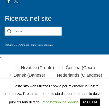
Ricerca nel sito
Cerca:
© 2026 ESTA America. Tutti i diritti riservati.
'
'
Hrvatski
(
Croato
)
Čeština
(
Ceco
)
Dansk
(
Danese
)
Nederlands
(
Olandese
)
English
(
Inglese
)
Eesti
(
Estone
)
Questo sito web utilizza i cookie per migliorare la vostra
Suomi
(
Finlandese
)
Français
(
Francese
)
esperienza. Presumiamo che tu sia d'accordo, ma se lo desideri
Deutsch
(
Tedesco
)
Ελληνικά
(
Greco
)
puoi rifiutarti di farlo.
Impostazioni dei cookie
ACCETTA
עברית
(
Ebraico
)
Magyar
(
Ungherese
)