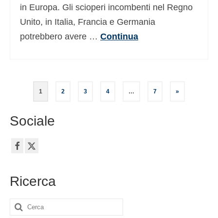
in Europa. Gli scioperi incombenti nel Regno
Unito, in Italia, Francia e Germania
potrebbero avere …
Continua
Paginazione
1
2
3
4
…
7
»
degli
Sociale
articoli
Ricerca
Cerca: