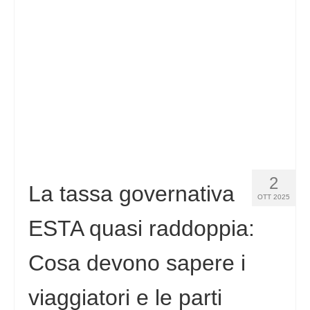
Contatto
Richiesta
Italiano
Hrvatski
(
Croato
)
Čeština
(
Ceco
)
Dansk
(
Danese
)
2
Nederlands
(
Olandese
)
La tassa governativa
OTT 2025
English
(
Inglese
)
ESTA quasi raddoppia:
Eesti
(
Estone
)
Cosa devono sapere i
Suomi
(
Finlandese
)
viaggiatori e le parti
Français
(
Francese
)