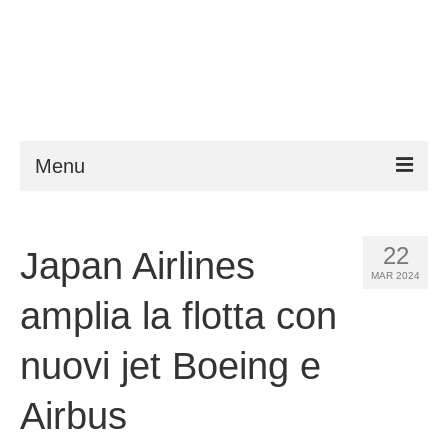
Menu
ESTA
22
Japan Airlines
Requisiti
MAR 2024
FAQ
amplia la flotta con
VWP
nuovi jet Boeing e
Aiuto
Airbus
Notizie