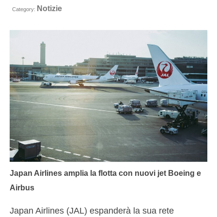
Notizie
Contatto
Category:
Richiesta
Italiano
Hrvatski
(
Croato
)
Čeština
(
Ceco
)
Dansk
(
Danese
)
Nederlands
(
Olandese
)
English
(
Inglese
)
Eesti
(
Estone
)
Japan Airlines amplia la flotta con nuovi jet Boeing e
Airbus
Suomi
(
Finlandese
)
Français
(
Francese
)
Japan Airlines (JAL) espanderà la sua rete