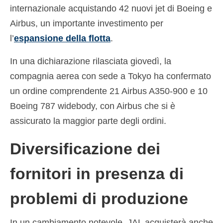
internazionale acquistando 42 nuovi jet di Boeing e
Deutsch
(
Tedesco
)
Airbus, un importante investimento per
Ελληνικά
(
Greco
)
l’
espansione della flotta
.
עברית
(
Ebraico
)
In una dichiarazione rilasciata giovedì, la
Magyar
(
Ungherese
)
compagnia aerea con sede a Tokyo ha confermato
un ordine comprendente 21 Airbus A350-900 e 10
日本語
(
Giapponese
)
Boeing 787 widebody, con Airbus che si è
한국어
(
Coreano
)
assicurato la maggior parte degli ordini.
Norsk bokmål
(
Norvegese Bokmål
)
Diversificazione dei
Polski
(
Polacco
)
fornitori in presenza di
Português
(
Portoghese, Portogallo
)
problemi di produzione
Slovenčina
(
Slavo
)
Slovenščina
(
Sloveno
)
In un cambiamento notevole, JAL acquisterà anche