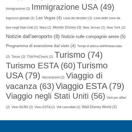
Immigrazione USA
(49)
Immigrazione
(2)
Las Vegas
(4)
Ingresso globale
(2)
Lista dei desideri
(2)
Lista delle cose da
Mondo Disney
(3)
fare negli Stati Uniti
(2)
Maui
(2)
New Jersey
(2)
New York
(2)
Notizie dall'aeroporto
(8)
Notizie sulle compagnie aeree
(5)
Programma di esenzione dal visto
(4)
Tempi di attesa dell'Ambasciata
Turismo
(74)
(2)
Texas
(2)
TSA PreCheck
(2)
Turismo
Turismo ESTA
(60)
USA
(79)
Viaggio di
Vaccinazioni
(2)
Viaggio ESTA
(79)
vacanza
(63)
Viaggio negli Stati Uniti
(56)
Visti per affari
Walt Disney World
(3)
(2)
Visto B1/B2
(2)
Visto ESTA
(2)
Voli cancellati
(2)