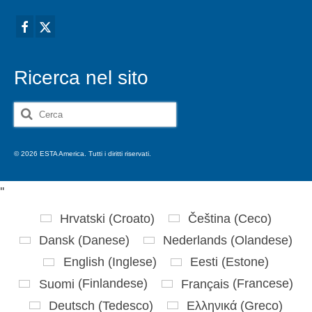
Ricerca nel sito
Cerca:
© 2026 ESTA America. Tutti i diritti riservati.
'
'
Hrvatski
(
Croato
)
Čeština
(
Ceco
)
Dansk
(
Danese
)
Nederlands
(
Olandese
)
English
(
Inglese
)
Eesti
(
Estone
)
Suomi
(
Finlandese
)
Français
(
Francese
)
Deutsch
(
Tedesco
)
Ελληνικά
(
Greco
)