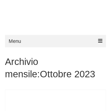
Menu
ESTA
Archivio
Requisiti
mensile:Ottobre 2023
FAQ
VWP
Aiuto
Notizie