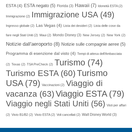
Hawaii
(7)
ESTA negato
(5)
ESTA
(4)
Florida
(3)
Idoneità ESTA
(2)
Immigrazione USA
(49)
Immigrazione
(2)
Las Vegas
(4)
Ingresso globale
(2)
Lista dei desideri
(2)
Lista delle cose da
Mondo Disney
(3)
fare negli Stati Uniti
(2)
Maui
(2)
New Jersey
(2)
New York
(2)
Notizie dall'aeroporto
(8)
Notizie sulle compagnie aeree
(5)
Programma di esenzione dal visto
(4)
Tempi di attesa dell'Ambasciata
Turismo
(74)
(2)
Texas
(2)
TSA PreCheck
(2)
Turismo
Turismo ESTA
(60)
USA
(79)
Viaggio di
Vaccinazioni
(2)
Viaggio ESTA
(79)
vacanza
(63)
Viaggio negli Stati Uniti
(56)
Visti per affari
Walt Disney World
(3)
(2)
Visto B1/B2
(2)
Visto ESTA
(2)
Voli cancellati
(2)