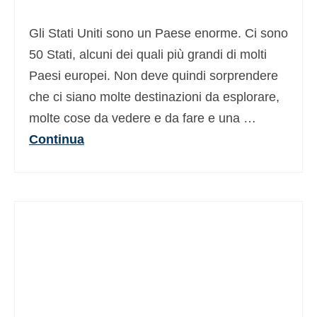
Deutsch
(
Tedesco
)
Gli Stati Uniti sono un Paese enorme. Ci sono
Ελληνικά
(
Greco
)
50 Stati, alcuni dei quali più grandi di molti
Paesi europei. Non deve quindi sorprendere
עברית
(
Ebraico
)
che ci siano molte destinazioni da esplorare,
Magyar
(
Ungherese
)
molte cose da vedere e da fare e una …
日本語
(
Giapponese
)
Continua
한국어
(
Coreano
)
Norsk bokmål
(
Norvegese Bokmål
)
Polski
(
Polacco
)
Português
(
Portoghese, Portogallo
)
Slovenčina
(
Slavo
)
Slovenščina
(
Sloveno
)