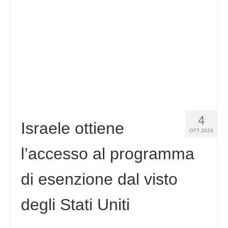
Español
(
Spagnolo
)
Svenska
(
Svedese
)
4
Israele ottiene
OTT 2023
l’accesso al programma
di esenzione dal visto
degli Stati Uniti