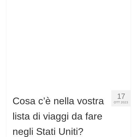
Contatto
Richiesta
Italiano
Hrvatski
(
Croato
)
Čeština
(
Ceco
)
Dansk
(
Danese
)
Nederlands
(
Olandese
)
English
(
Inglese
)
17
Cosa c’è nella vostra
OTT 2023
Eesti
(
Estone
)
lista di viaggi da fare
Suomi
(
Finlandese
)
negli Stati Uniti?
Français
(
Francese
)