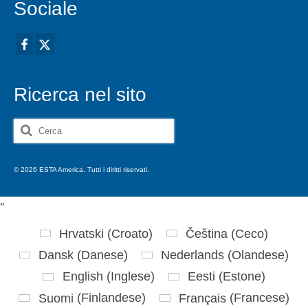
Sociale
Ricerca nel sito
Cerca:
© 2026 ESTA America. Tutti i diritti riservati.
'
'
Hrvatski
(
Croato
)
Čeština
(
Ceco
)
Dansk
(
Danese
)
Nederlands
(
Olandese
)
English
(
Inglese
)
Eesti
(
Estone
)
Suomi
(
Finlandese
)
Français
(
Francese
)