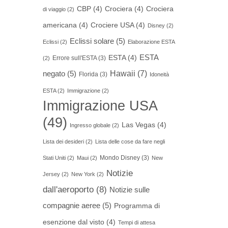
CBP
(4)
Crociera
(4)
Crociera
di viaggio
(2)
americana
(4)
Crociere USA
(4)
Disney
(2)
Eclissi solare
(5)
Eclissi
(2)
Elaborazione ESTA
ESTA
ESTA
(4)
Errore sull'ESTA
(3)
(2)
Hawaii
(7)
negato
(5)
Florida
(3)
Idoneità
ESTA
(2)
Immigrazione
(2)
Immigrazione USA
(49)
Las Vegas
(4)
Ingresso globale
(2)
Lista dei desideri
(2)
Lista delle cose da fare negli
Mondo Disney
(3)
Stati Uniti
(2)
Maui
(2)
New
Notizie
Jersey
(2)
New York
(2)
dall'aeroporto
(8)
Notizie sulle
compagnie aeree
(5)
Programma di
esenzione dal visto
(4)
Tempi di attesa