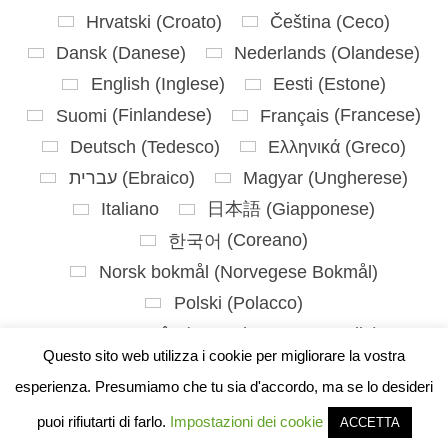
Hrvatski
(
Croato
)
Čeština
(
Ceco
)
Dansk
(
Danese
)
Nederlands
(
Olandese
)
English
(
Inglese
)
Eesti
(
Estone
)
Suomi
(
Finlandese
)
Français
(
Francese
)
Deutsch
(
Tedesco
)
Ελληνικά
(
Greco
)
עברית
(
Ebraico
)
Magyar
(
Ungherese
)
Italiano
日本語
(
Giapponese
)
한국어
(
Coreano
)
Norsk bokmål
(
Norvegese Bokmål
)
Polski
(
Polacco
)
Português
(
Portoghese, Portogallo
)
Questo sito web utilizza i cookie per migliorare la vostra
Slovenčina
(
Slavo
)
Slovenščina
(
Sloveno
)
esperienza. Presumiamo che tu sia d'accordo, ma se lo desideri
Español
(
Spagnolo
)
Svenska
(
Svedese
)
puoi rifiutarti di farlo.
Impostazioni dei cookie
ACCETTA