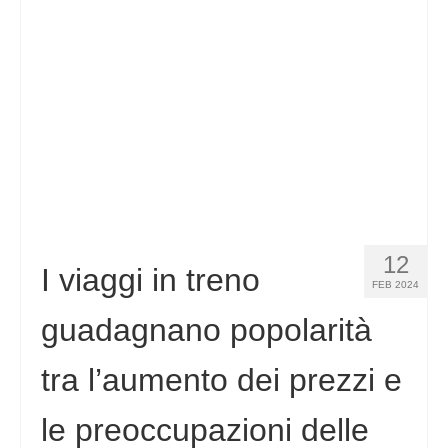
Contatto
Richiesta
Italiano
Hrvatski
(
Croato
)
Čeština
(
Ceco
)
Dansk
(
Danese
)
12
Nederlands
(
Olandese
)
I viaggi in treno
FEB 2024
English
(
Inglese
)
guadagnano popolarità
Eesti
(
Estone
)
tra l’aumento dei prezzi e
Suomi
(
Finlandese
)
le preoccupazioni delle
Français
(
Francese
)