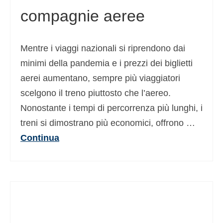
compagnie aeree
Deutsch
(
Tedesco
)
Ελληνικά
(
Greco
)
Mentre i viaggi nazionali si riprendono dai
עברית
(
Ebraico
)
minimi della pandemia e i prezzi dei biglietti
Magyar
(
Ungherese
)
aerei aumentano, sempre più viaggiatori
scelgono il treno piuttosto che l’aereo.
日本語
(
Giapponese
)
Nonostante i tempi di percorrenza più lunghi, i
한국어
(
Coreano
)
treni si dimostrano più economici, offrono …
Norsk bokmål
(
Norvegese Bokmål
)
Continua
Polski
(
Polacco
)
Português
(
Portoghese, Portogallo
)
Slovenčina
(
Slavo
)
Slovenščina
(
Sloveno
)