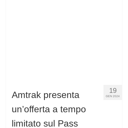
Español
(
Spagnolo
)
Svenska
(
Svedese
)
19
Amtrak presenta
GEN 2024
un’offerta a tempo
limitato sul Pass