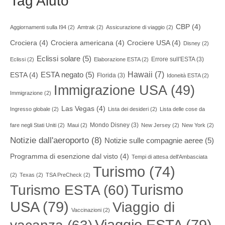
Tag Aiuto
CBP
(4)
Aggiornamenti sulla I94
(2)
Amtrak
(2)
Assicurazione di viaggio
(2)
Crociera
(4)
Crociera americana
(4)
Crociere USA
(4)
Disney
(2)
Eclissi solare
(5)
Errore sull'ESTA
(3)
Eclissi
(2)
Elaborazione ESTA
(2)
Hawaii
(7)
ESTA negato
(5)
ESTA
(4)
Florida
(3)
Idoneità ESTA
(2)
Immigrazione USA
(49)
Immigrazione
(2)
Las Vegas
(4)
Ingresso globale
(2)
Lista dei desideri
(2)
Lista delle cose da
Mondo Disney
(3)
fare negli Stati Uniti
(2)
Maui
(2)
New Jersey
(2)
New York
(2)
Notizie dall'aeroporto
(8)
Notizie sulle compagnie aeree
(5)
Programma di esenzione dal visto
(4)
Tempi di attesa dell'Ambasciata
Turismo
(74)
(2)
Texas
(2)
TSA PreCheck
(2)
Turismo
Turismo ESTA
(60)
USA
(79)
Viaggio di
Vaccinazioni
(2)
Viaggio ESTA
(79)