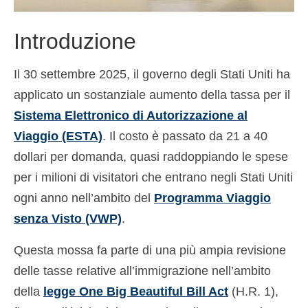
Deutsch
(
Tedesco
)
Introduzione
Ελληνικά
(
Greco
)
עברית
(
Ebraico
)
Il 30 settembre 2025, il governo degli Stati Uniti ha
applicato un sostanziale aumento della tassa per il
Magyar
(
Ungherese
)
Sistema Elettronico di Autorizzazione al
日本語
(
Giapponese
)
Viaggio (ESTA)
. Il costo è passato da 21 a 40
dollari per domanda, quasi raddoppiando le spese
한국어
(
Coreano
)
per i milioni di visitatori che entrano negli Stati Uniti
Norsk bokmål
(
Norvegese Bokmål
)
ogni anno nell’ambito del
Programma Viaggio
Polski
(
Polacco
)
senza Visto (VWP)
.
Português
(
Portoghese, Portogallo
)
Questa mossa fa parte di una più ampia revisione
Slovenčina
(
Slavo
)
delle tasse relative all’immigrazione nell’ambito
della
legge One Big Beautiful Bill Act
(H.R. 1),
Slovenščina
(
Sloveno
)