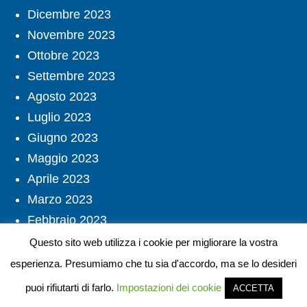
Dicembre 2023
Novembre 2023
Ottobre 2023
Settembre 2023
Agosto 2023
Luglio 2023
Giugno 2023
Maggio 2023
Aprile 2023
Marzo 2023
Febbraio 2023
Gennaio 2023
Questo sito web utilizza i cookie per migliorare la vostra
Dicembre 2022
esperienza. Presumiamo che tu sia d'accordo, ma se lo desideri
Novembre 2022
puoi rifiutarti di farlo.
Impostazioni dei cookie
ACCETTA
Settembre 2022