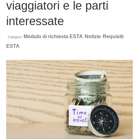
viaggiatori e le parti
Contatto
interessate
Richiesta
Italiano
Modulo di richiesta ESTA
Notizie
Requisiti
Category:
,
,
Hrvatski
(
Croato
)
ESTA
Čeština
(
Ceco
)
Dansk
(
Danese
)
Nederlands
(
Olandese
)
English
(
Inglese
)
Eesti
(
Estone
)
Suomi
(
Finlandese
)
Français
(
Francese
)