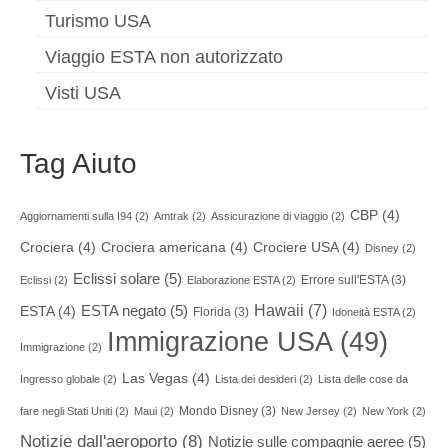
Turismo USA
Viaggio ESTA non autorizzato
Visti USA
Tag Aiuto
CBP
(4)
Aggiornamenti sulla I94
(2)
Amtrak
(2)
Assicurazione di viaggio
(2)
Crociera
(4)
Crociera americana
(4)
Crociere USA
(4)
Disney
(2)
Eclissi solare
(5)
Errore sull'ESTA
(3)
Eclissi
(2)
Elaborazione ESTA
(2)
Hawaii
(7)
ESTA negato
(5)
ESTA
(4)
Florida
(3)
Idoneità ESTA
(2)
Immigrazione USA
(49)
Immigrazione
(2)
Las Vegas
(4)
Ingresso globale
(2)
Lista dei desideri
(2)
Lista delle cose da
Mondo Disney
(3)
fare negli Stati Uniti
(2)
Maui
(2)
New Jersey
(2)
New York
(2)
Notizie dall'aeroporto
(8)
Notizie sulle compagnie aeree
(5)