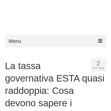
Menu
ESTA
2
La tassa
Requisiti
OTT 2025
FAQ
governativa ESTA quasi
VWP
raddoppia: Cosa
Aiuto
devono sapere i
Notizie