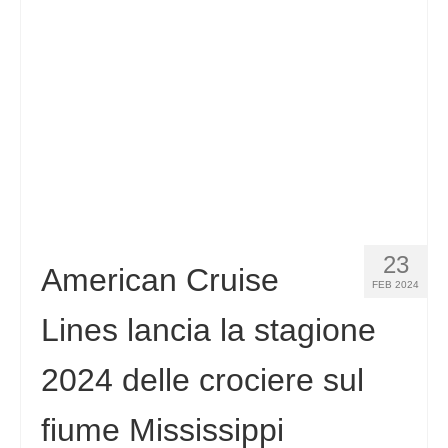
Contatto
Richiesta
Italiano
Hrvatski
(
Croato
)
Čeština
(
Ceco
)
Dansk
(
Danese
)
23
Nederlands
(
Olandese
)
American Cruise
FEB 2024
English
(
Inglese
)
Lines lancia la stagione
Eesti
(
Estone
)
2024 delle crociere sul
Suomi
(
Finlandese
)
fiume Mississippi
Français
(
Francese
)