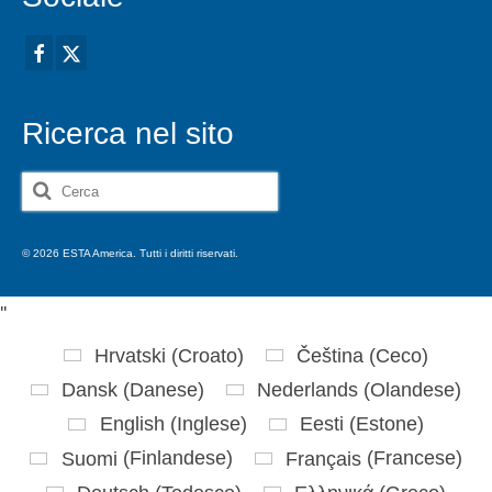
Ricerca nel sito
Cerca:
© 2026 ESTA America. Tutti i diritti riservati.
'
'
Hrvatski
(
Croato
)
Čeština
(
Ceco
)
Dansk
(
Danese
)
Nederlands
(
Olandese
)
English
(
Inglese
)
Eesti
(
Estone
)
Suomi
(
Finlandese
)
Français
(
Francese
)