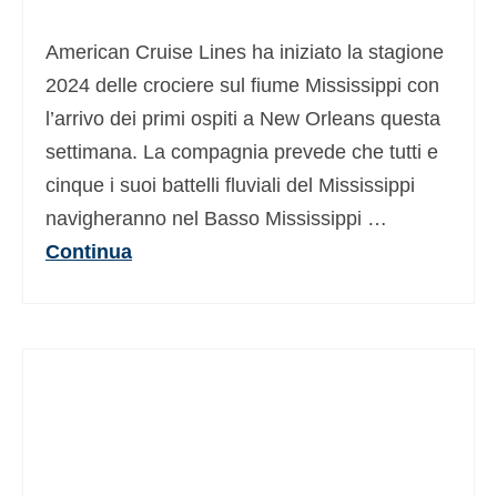
Deutsch
(
Tedesco
)
American Cruise Lines ha iniziato la stagione
Ελληνικά
(
Greco
)
2024 delle crociere sul fiume Mississippi con
l’arrivo dei primi ospiti a New Orleans questa
עברית
(
Ebraico
)
settimana. La compagnia prevede che tutti e
Magyar
(
Ungherese
)
cinque i suoi battelli fluviali del Mississippi
日本語
(
Giapponese
)
navigheranno nel Basso Mississippi …
Continua
한국어
(
Coreano
)
Norsk bokmål
(
Norvegese Bokmål
)
Polski
(
Polacco
)
Português
(
Portoghese, Portogallo
)
Slovenčina
(
Slavo
)
Slovenščina
(
Sloveno
)