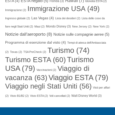
Hawaii
(7)
ESTA negato
(5)
ESTA
(4)
Florida
(3)
Idoneità ESTA
(2)
Immigrazione USA
(49)
Immigrazione
(2)
Las Vegas
(4)
Ingresso globale
(2)
Lista dei desideri
(2)
Lista delle cose da
Mondo Disney
(3)
fare negli Stati Uniti
(2)
Maui
(2)
New Jersey
(2)
New York
(2)
Notizie dall'aeroporto
(8)
Notizie sulle compagnie aeree
(5)
Programma di esenzione dal visto
(4)
Tempi di attesa dell'Ambasciata
Turismo
(74)
(2)
Texas
(2)
TSA PreCheck
(2)
Turismo
Turismo ESTA
(60)
USA
(79)
Viaggio di
Vaccinazioni
(2)
Viaggio ESTA
(79)
vacanza
(63)
Viaggio negli Stati Uniti
(56)
Visti per affari
Walt Disney World
(3)
(2)
Visto B1/B2
(2)
Visto ESTA
(2)
Voli cancellati
(2)