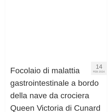
Español
(
Spagnolo
)
Svenska
(
Svedese
)
14
Focolaio di malattia
FEB 2024
gastrointestinale a bordo
della nave da crociera
Queen Victoria di Cunard