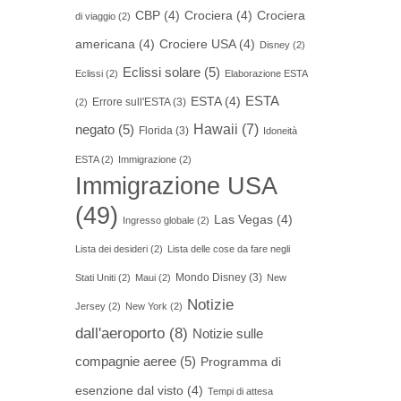
CBP
(4)
Crociera
(4)
Crociera
di viaggio
(2)
americana
(4)
Crociere USA
(4)
Disney
(2)
Eclissi solare
(5)
Eclissi
(2)
Elaborazione ESTA
ESTA
ESTA
(4)
Errore sull'ESTA
(3)
(2)
Hawaii
(7)
negato
(5)
Florida
(3)
Idoneità
ESTA
(2)
Immigrazione
(2)
Immigrazione USA
(49)
Las Vegas
(4)
Ingresso globale
(2)
Lista dei desideri
(2)
Lista delle cose da fare negli
Mondo Disney
(3)
Stati Uniti
(2)
Maui
(2)
New
Notizie
Jersey
(2)
New York
(2)
dall'aeroporto
(8)
Notizie sulle
compagnie aeree
(5)
Programma di
esenzione dal visto
(4)
Tempi di attesa