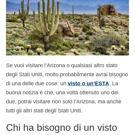
Contatto
Richiesta
Italiano
Hrvatski
(
Croato
)
Čeština
(
Ceco
)
Se vuoi visitare l’Arizona o qualsiasi altro stato
Dansk
(
Danese
)
degli Stati Uniti, molto probabilmente avrai bisogno
Nederlands
(
Olandese
)
di una delle due cose: un
visto o un’ESTA
. La
buona notizia è che, una volta ottenuto uno dei
English
(
Inglese
)
due, potrai visitare non solo l’Arizona, ma anche
Eesti
(
Estone
)
tutti gli altri stati degli Stati Uniti.
Suomi
(
Finlandese
)
Chi ha bisogno di un visto
Français
(
Francese
)