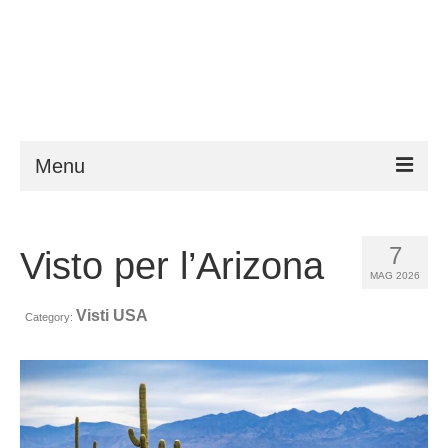
Menu
ESTA
7
Visto per l’Arizona
Requisiti
MAG 2026
FAQ
Visti USA
Category:
VWP
Aiuto
Notizie