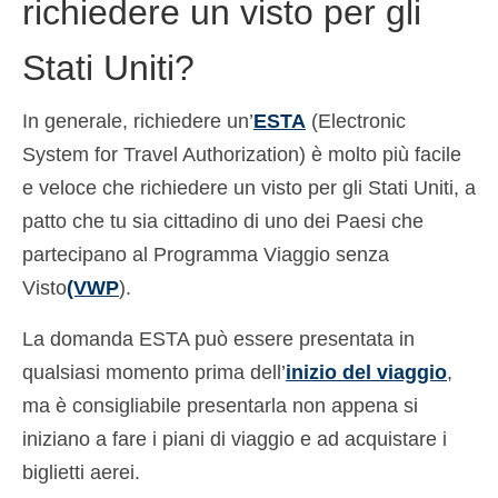
richiedere un visto per gli
Español
(
Spagnolo
)
Stati Uniti?
Svenska
(
Svedese
)
In generale, richiedere un’
ESTA
(Electronic
System for Travel Authorization) è molto più facile
e veloce che richiedere un visto per gli Stati Uniti, a
patto che tu sia cittadino di uno dei Paesi che
partecipano al Programma Viaggio senza
Visto
(VWP
).
La domanda ESTA può essere presentata in
qualsiasi momento prima dell’
inizio del viaggio
,
ma è consigliabile presentarla non appena si
iniziano a fare i piani di viaggio e ad acquistare i
biglietti aerei.