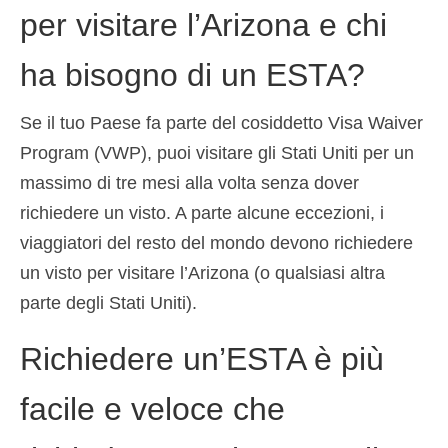
per visitare l’Arizona e chi
Deutsch
(
Tedesco
)
Ελληνικά
(
Greco
)
ha bisogno di un ESTA?
עברית
(
Ebraico
)
Se il tuo Paese fa parte del cosiddetto Visa Waiver
Magyar
(
Ungherese
)
Program (VWP), puoi visitare gli Stati Uniti per un
massimo di tre mesi alla volta senza dover
日本語
(
Giapponese
)
richiedere un visto. A parte alcune eccezioni, i
한국어
(
Coreano
)
viaggiatori del resto del mondo devono richiedere
Norsk bokmål
(
Norvegese Bokmål
)
un visto per visitare l’Arizona (o qualsiasi altra
parte degli Stati Uniti).
Polski
(
Polacco
)
Richiedere un’ESTA è più
Português
(
Portoghese, Portogallo
)
Slovenčina
(
Slavo
)
facile e veloce che
Slovenščina
(
Sloveno
)