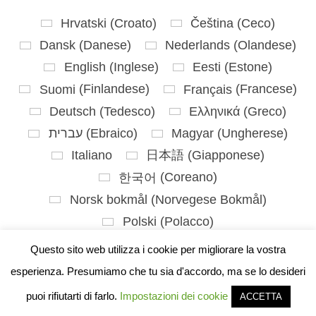
Hrvatski
(
Croato
)
Čeština
(
Ceco
)
Dansk
(
Danese
)
Nederlands
(
Olandese
)
English
(
Inglese
)
Eesti
(
Estone
)
Suomi
(
Finlandese
)
Français
(
Francese
)
Deutsch
(
Tedesco
)
Ελληνικά
(
Greco
)
עברית
(
Ebraico
)
Magyar
(
Ungherese
)
Italiano
日本語
(
Giapponese
)
한국어
(
Coreano
)
Norsk bokmål
(
Norvegese Bokmål
)
Polski
(
Polacco
)
Português
(
Portoghese, Portogallo
)
Questo sito web utilizza i cookie per migliorare la vostra
Slovenčina
(
Slavo
)
Slovenščina
(
Sloveno
)
esperienza. Presumiamo che tu sia d'accordo, ma se lo desideri
Español
(
Spagnolo
)
Svenska
(
Svedese
)
puoi rifiutarti di farlo.
Impostazioni dei cookie
ACCETTA