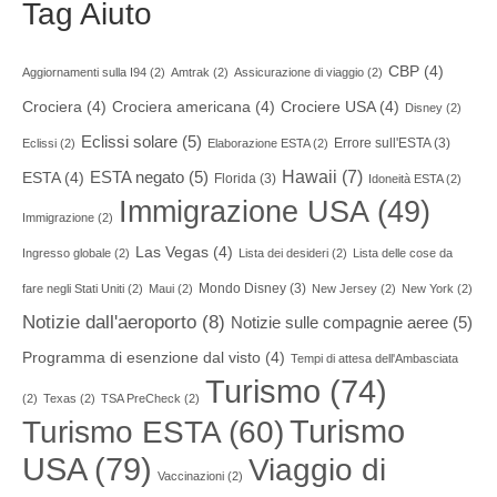
Tag Aiuto
CBP
(4)
Aggiornamenti sulla I94
(2)
Amtrak
(2)
Assicurazione di viaggio
(2)
Crociera
(4)
Crociera americana
(4)
Crociere USA
(4)
Disney
(2)
Eclissi solare
(5)
Errore sull'ESTA
(3)
Eclissi
(2)
Elaborazione ESTA
(2)
Hawaii
(7)
ESTA negato
(5)
ESTA
(4)
Florida
(3)
Idoneità ESTA
(2)
Immigrazione USA
(49)
Immigrazione
(2)
Las Vegas
(4)
Ingresso globale
(2)
Lista dei desideri
(2)
Lista delle cose da
Mondo Disney
(3)
fare negli Stati Uniti
(2)
Maui
(2)
New Jersey
(2)
New York
(2)
Notizie dall'aeroporto
(8)
Notizie sulle compagnie aeree
(5)
Programma di esenzione dal visto
(4)
Tempi di attesa dell'Ambasciata
Turismo
(74)
(2)
Texas
(2)
TSA PreCheck
(2)
Turismo
Turismo ESTA
(60)
USA
(79)
Viaggio di
Vaccinazioni
(2)