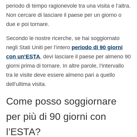
periodo di tempo ragionevole tra una visita e l’altra.
Español
(
Spagnolo
)
Non cercare di lasciare il paese per un giorno o
Svenska
(
Svedese
)
due e poi tornare.
Secondo le nostre ricerche, se hai soggiornato
negli Stati Uniti per l’intero
periodo di 90 giorni
con un’ESTA
, devi lasciare il paese per almeno 90
giorni prima di tornare. In altre parole, l’intervallo
tra le visite deve essere almeno pari a quello
dell’ultima visita.
Come posso soggiornare
per più di 90 giorni con
l’ESTA?