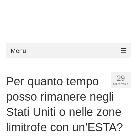
Menu
ESTA
29
Per quanto tempo
Requisiti
MAG 2024
FAQ
posso rimanere negli
VWP
Stati Uniti o nelle zone
Aiuto
limitrofe con un’ESTA?
Notizie