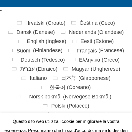
'
'
Hrvatski
(
Croato
)
Čeština
(
Ceco
)
Dansk
(
Danese
)
Nederlands
(
Olandese
)
English
(
Inglese
)
Eesti
(
Estone
)
Suomi
(
Finlandese
)
Français
(
Francese
)
Deutsch
(
Tedesco
)
Ελληνικά
(
Greco
)
עברית
(
Ebraico
)
Magyar
(
Ungherese
)
Italiano
日本語
(
Giapponese
)
한국어
(
Coreano
)
Norsk bokmål
(
Norvegese Bokmål
)
Polski
(
Polacco
)
Português
(
Portoghese, Portogallo
)
Questo sito web utilizza i cookie per migliorare la vostra
Slovenčina
(
Slavo
)
Slovenščina
(
Sloveno
)
esperienza. Presumiamo che tu sia d'accordo, ma se lo desideri