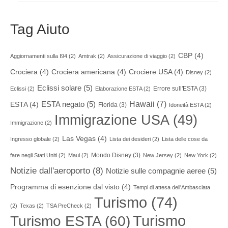
Tag Aiuto
CBP
(4)
Aggiornamenti sulla I94
(2)
Amtrak
(2)
Assicurazione di viaggio
(2)
Crociera
(4)
Crociera americana
(4)
Crociere USA
(4)
Disney
(2)
Eclissi solare
(5)
Errore sull'ESTA
(3)
Eclissi
(2)
Elaborazione ESTA
(2)
Hawaii
(7)
ESTA negato
(5)
ESTA
(4)
Florida
(3)
Idoneità ESTA
(2)
Immigrazione USA
(49)
Immigrazione
(2)
Las Vegas
(4)
Ingresso globale
(2)
Lista dei desideri
(2)
Lista delle cose da
Mondo Disney
(3)
fare negli Stati Uniti
(2)
Maui
(2)
New Jersey
(2)
New York
(2)
Notizie dall'aeroporto
(8)
Notizie sulle compagnie aeree
(5)
Programma di esenzione dal visto
(4)
Tempi di attesa dell'Ambasciata
Turismo
(74)
(2)
Texas
(2)
TSA PreCheck
(2)
Turismo
Turismo ESTA
(60)