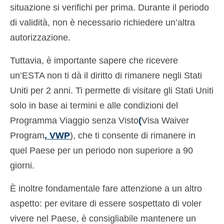
situazione si verifichi per prima. Durante il periodo
Deutsch
(
Tedesco
)
di validità, non è necessario richiedere un’altra
Ελληνικά
(
Greco
)
autorizzazione.
עברית
(
Ebraico
)
Tuttavia, è importante sapere che ricevere
Magyar
(
Ungherese
)
un’ESTA non ti dà il diritto di rimanere negli Stati
Uniti per 2 anni. Ti permette di visitare gli Stati Uniti
日本語
(
Giapponese
)
solo in base ai termini e alle condizioni del
한국어
(
Coreano
)
Programma Viaggio senza Visto
(
Visa Waiver
Norsk bokmål
(
Norvegese Bokmål
)
Program
, VWP
), che ti consente di rimanere in
quel Paese per un periodo non superiore a 90
Polski
(
Polacco
)
giorni.
Português
(
Portoghese, Portogallo
)
È inoltre fondamentale fare attenzione a un altro
Slovenčina
(
Slavo
)
aspetto: per evitare di essere sospettato di voler
Slovenščina
(
Sloveno
)
vivere nel Paese, è consigliabile mantenere un