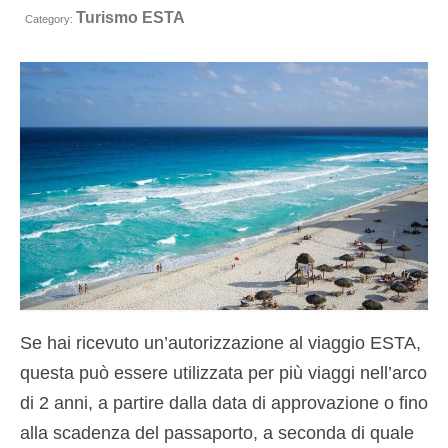
Turismo ESTA
Contatto
Category:
Richiesta
Italiano
Hrvatski
(
Croato
)
Čeština
(
Ceco
)
Dansk
(
Danese
)
Nederlands
(
Olandese
)
English
(
Inglese
)
Se hai ricevuto un’autorizzazione al viaggio ESTA,
Eesti
(
Estone
)
questa può essere utilizzata per più viaggi nell’arco
Suomi
(
Finlandese
)
di 2 anni, a partire dalla data di approvazione o fino
Français
(
Francese
)
alla scadenza del passaporto, a seconda di quale