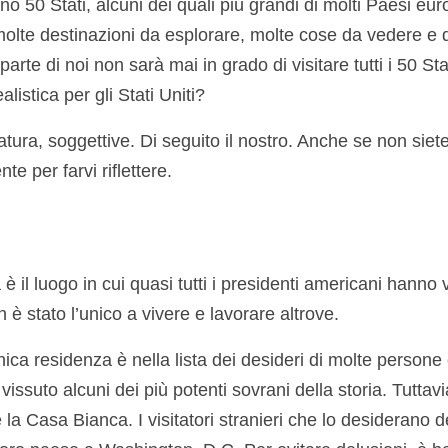
o 50 Stati, alcuni dei quali più grandi di molti Paesi eur
olte destinazioni da esplorare, molte cose da vedere e 
rte di noi non sarà mai in grado di visitare tutti i 50 Stat
listica per gli Stati Uniti?
tura, soggettive. Di seguito il nostro. Anche se non siet
e per farvi riflettere.
 il luogo in cui quasi tutti i presidenti americani hanno 
è stato l’unico a vivere e lavorare altrove.
ica residenza è nella lista dei desideri di molte persone
 vissuto alcuni dei più potenti sovrani della storia. Tuttav
e la Casa Bianca. I visitatori stranieri che lo desiderano