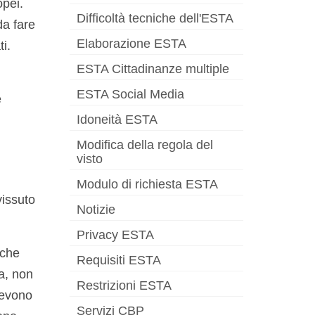
opei.
Difficoltà tecniche dell'ESTA
da fare
Elaborazione ESTA
i.
ESTA Cittadinanze multiple
ESTA Social Media
e
Idoneità ESTA
Modifica della regola del
visto
Modulo di richiesta ESTA
vissuto
Notizie
Privacy ESTA
 che
Requisiti ESTA
ia, non
Restrizioni ESTA
 devono
Servizi CBP