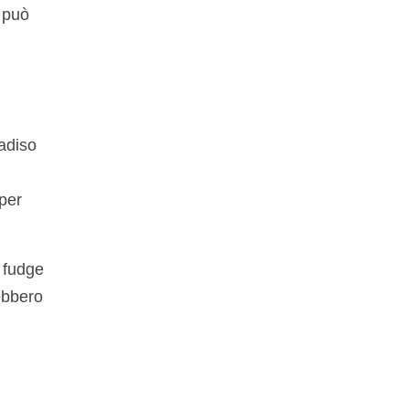
 può
radiso
 per
o fudge
ebbero