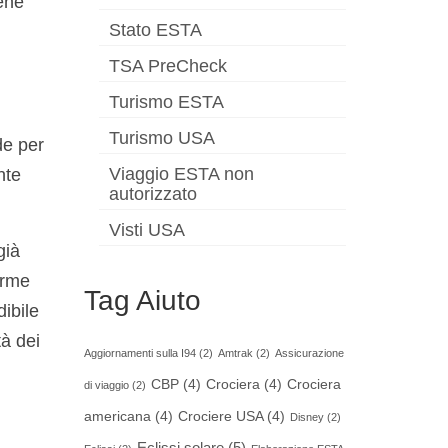
bene
Stato ESTA
TSA PreCheck
Turismo ESTA
Turismo USA
de per
Viaggio ESTA non
nte
autorizzato
Visti USA
già
orme
Tag Aiuto
ibile
tà dei
Aggiornamenti sulla I94
(2)
Amtrak
(2)
Assicurazione
CBP
(4)
Crociera
(4)
Crociera
di viaggio
(2)
americana
(4)
Crociere USA
(4)
Disney
(2)
Eclissi solare
(5)