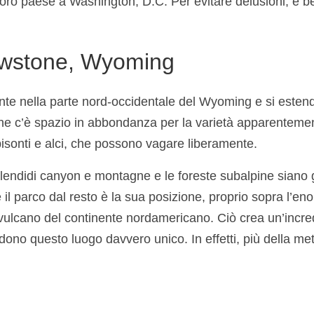
l loro paese a Washington, D.C. Per evitare delusioni, è 
lowstone, Wyoming
te nella parte nord-occidentale del Wyoming e si esten
 che c’è spazio in abbondanza per la varietà apparenteme
, bisonti e alci, che possono vagare liberamente.
splendidi canyon e montagne e le foreste subalpine siano 
e il parco dal resto è la sua posizione, proprio sopra l’en
-vulcano del continente nordamericano. Ciò crea un’incred
dono questo luogo davvero unico. In effetti, più della me