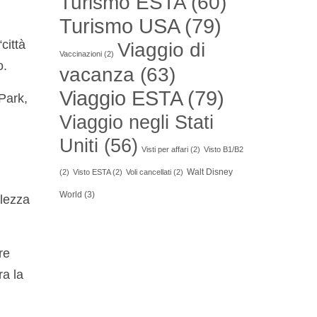
Turismo ESTA
(60)
Turismo USA
(79)
città
Viaggio di
Vaccinazioni
(2)
o.
vacanza
(63)
Viaggio ESTA
(79)
Park,
Viaggio negli Stati
Uniti
(56)
Visti per affari
(2)
Visto B1/B2
Walt Disney
(2)
Visto ESTA
(2)
Voli cancellati
(2)
World
(3)
llezza
re
ra la