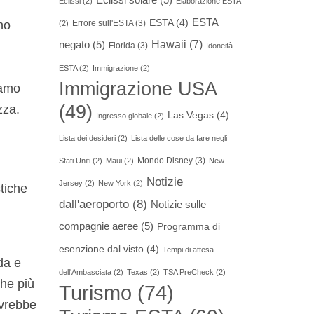
Eclissi
(2)
Elaborazione ESTA
ESTA
ESTA
(4)
Errore sull'ESTA
(3)
no
(2)
Hawaii
(7)
negato
(5)
Florida
(3)
Idoneità
ESTA
(2)
Immigrazione
(2)
Immigrazione USA
iamo
(49)
zza.
Las Vegas
(4)
Ingresso globale
(2)
Lista dei desideri
(2)
Lista delle cose da fare negli
Mondo Disney
(3)
Stati Uniti
(2)
Maui
(2)
New
Notizie
Jersey
(2)
New York
(2)
stiche
dall'aeroporto
(8)
Notizie sulle
compagnie aeree
(5)
Programma di
esenzione dal visto
(4)
Tempi di attesa
da e
dell'Ambasciata
(2)
Texas
(2)
TSA PreCheck
(2)
che più
Turismo
(74)
ovrebbe