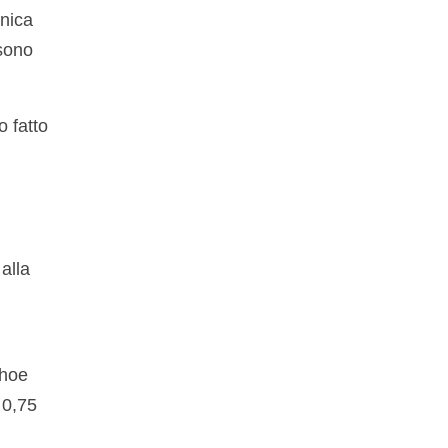
unica
 sono
o fatto
alla
shoe
 0,75