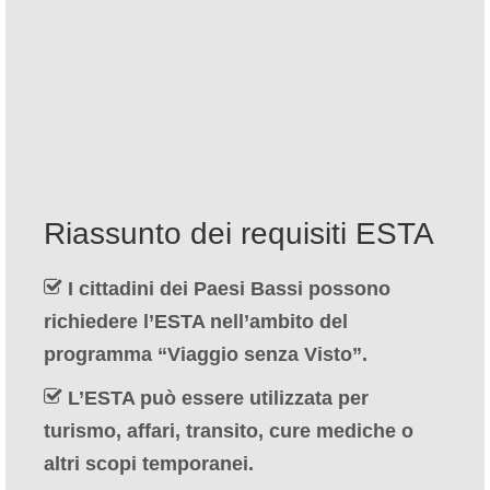
Contatto
Richiesta
Italiano
Hrvatski
(
Croato
)
Čeština
(
Ceco
)
Riassunto dei requisiti ESTA
Dansk
(
Danese
)
I cittadini dei Paesi Bassi possono
Nederlands
(
Olandese
)
richiedere l’ESTA nell’ambito del
English
(
Inglese
)
programma “Viaggio senza Visto”.
Eesti
(
Estone
)
L’ESTA può essere utilizzata per
Suomi
(
Finlandese
)
turismo, affari, transito, cure mediche o
altri scopi temporanei.
Français
(
Francese
)