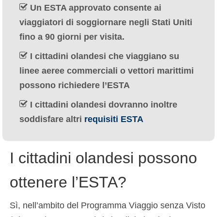
Un ESTA approvato consente ai
Deutsch
(
Tedesco
)
viaggiatori di soggiornare negli Stati Uniti
Ελληνικά
(
Greco
)
fino a 90 giorni per visita.
עברית
(
Ebraico
)
I cittadini olandesi che viaggiano su
linee aeree commerciali o vettori marittimi
Magyar
(
Ungherese
)
possono richiedere l’ESTA
日本語
(
Giapponese
)
I cittadini olandesi dovranno inoltre
한국어
(
Coreano
)
soddisfare altri
requisiti ESTA
Norsk bokmål
(
Norvegese Bokmål
)
Polski
(
Polacco
)
I cittadini olandesi possono
Português
(
Portoghese, Portogallo
)
ottenere l’ESTA?
Slovenčina
(
Slavo
)
Sì, nell’ambito del Programma Viaggio senza Visto
Slovenščina
(
Sloveno
)