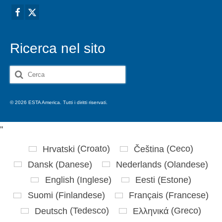
Ricerca nel sito
Cerca:
© 2026 ESTA America. Tutti i diritti riservati.
'
'
Hrvatski
(
Croato
)
Čeština
(
Ceco
)
Dansk
(
Danese
)
Nederlands
(
Olandese
)
English
(
Inglese
)
Eesti
(
Estone
)
Suomi
(
Finlandese
)
Français
(
Francese
)
Deutsch
(
Tedesco
)
Ελληνικά
(
Greco
)