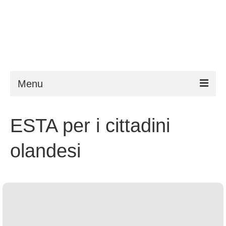
Menu
ESTA
ESTA per i cittadini
Requisiti
olandesi
FAQ
VWP
Aiuto
Notizie